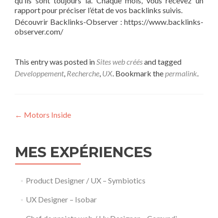
qu’ils sont toujours là. Chaque mois, vous recevez un
rapport pour préciser l’état de vos backlinks suivis.
Découvrir Backlinks-Observer : https://www.backlinks-
observer.com/
This entry was posted in
Sites web créés
and tagged
Developpement
,
Recherche
,
UX
. Bookmark the
permalink
.
Post
←
Motors Inside
navigation
MES EXPÉRIENCES
Product Designer / UX – Symbiotics
UX Designer – Isobar